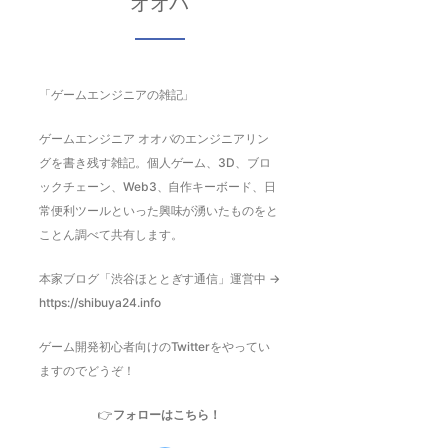
オオバ
「ゲームエンジニアの雑記」
ゲームエンジニア オオバのエンジニアリン
グを書き残す雑記。個人ゲーム、3D、ブロ
ックチェーン、Web3、自作キーボード、日
常便利ツールといった興味が湧いたものをと
ことん調べて共有します。
本家ブログ「渋谷ほととぎす通信」運営中 →
https://shibuya24.info
ゲーム開発初心者向けのTwitterをやってい
ますのでどうぞ！
👉
フォローはこちら！