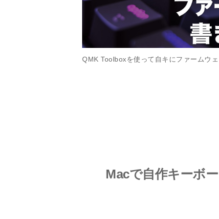
QMK Toolboxを使って自キにファー
Macで自作キーボ