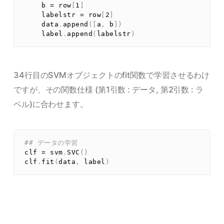
    b 
=
 row
[
1
]
    labelstr 
=
 row
[
2
]
    data
.
append
(
[
a
,
 b
]
)
    label
.
append
(
labelstr
)
34行目のSVMオブジェクトのfit関数で学習させるわけ
ですが、その関数仕様 (第1引数 : データ, 第2引数 : ラ
ベル)に合わせます。
## データの学習
clf 
=
 svm
.
SVC
(
)
clf
.
fit
(
data
,
 label
)