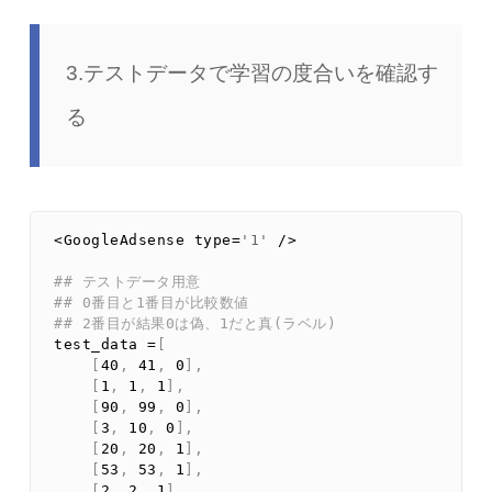
3.テストデータで学習の度合いを確認す
る
<
GoogleAdsense 
type
=
'1'
/
>
## テストデータ用意
## 0番目と1番目が比較数値
## 2番目が結果0は偽、1だと真(ラベル)
test_data 
=
[
[
40
,
41
,
0
]
,
[
1
,
1
,
1
]
,
[
90
,
99
,
0
]
,
[
3
,
10
,
0
]
,
[
20
,
20
,
1
]
,
[
53
,
53
,
1
]
,
[
2
,
2
,
1
]