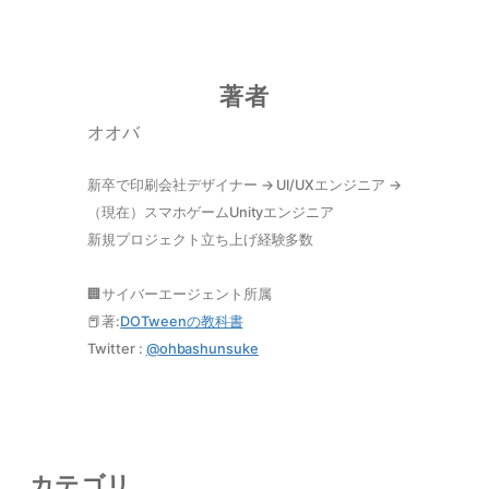
著者
オオバ
新卒で印刷会社デザイナー → UI/UXエンジニア →
（現在）スマホゲームUnityエンジニア
新規プロジェクト立ち上げ経験多数
🏢サイバーエージェント所属
📕著:
DOTweenの教科書
Twitter :
@
ohbashunsuke
カテゴリ