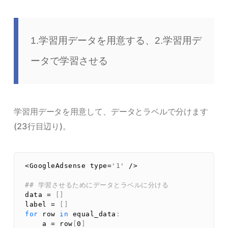
1.学習用データを用意する、2.学習用デ
ータで学習させる
学習用データを用意して、データとラベルで分けます
(23行目辺り)。
<
GoogleAdsense 
type
=
'1'
/
>
## 学習させるためにデータとラベルに分ける
data 
=
[
]
label 
=
[
]
for
 row 
in
 equal_data
:
    a 
=
 row
[
0
]