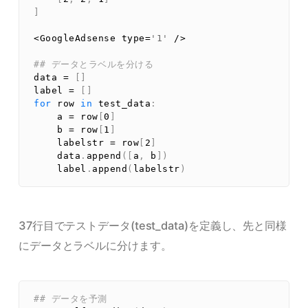
]
<
GoogleAdsense 
type
=
'1'
/
>
## データとラベルを分ける
data 
=
[
]
label 
=
[
]
for
 row 
in
 test_data
:
    a 
=
 row
[
0
]
    b 
=
 row
[
1
]
    labelstr 
=
 row
[
2
]
    data
.
append
(
[
a
,
 b
]
)
    label
.
append
(
labelstr
)
37行目でテストデータ(test_data)を定義し、先と同様
にデータとラベルに分けます。
## データを予測