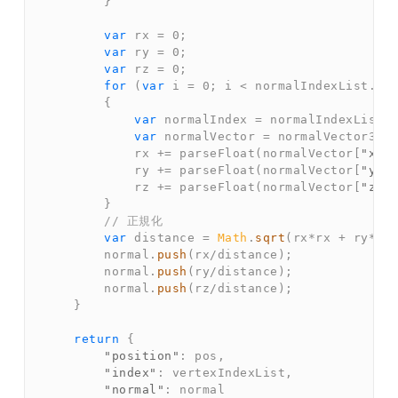
}
var
 rx 
=
0
;
var
 ry 
=
0
;
var
 rz 
=
0
;
for
(
var
 i 
=
0
;
 i 
<
 normalIndexList
.
le
{
var
 normalIndex 
=
 normalIndexList
[
var
 normalVector 
=
 normalVector3Li
            rx 
+=
parseFloat
(
normalVector
[
"x"
]
            ry 
+=
parseFloat
(
normalVector
[
"y"
]
            rz 
+=
parseFloat
(
normalVector
[
"z"
]
}
// 正規化  
var
 distance 
=
Math
.
sqrt
(
rx
*
rx 
+
 ry
*
ry
        normal
.
push
(
rx
/
distance
)
;
        normal
.
push
(
ry
/
distance
)
;
        normal
.
push
(
rz
/
distance
)
;
}
return
{
"position"
:
 pos
,
"index"
:
 vertexIndexList
,
"normal"
:
 normal  
