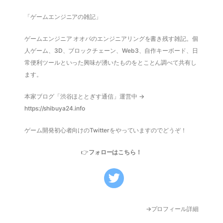
「ゲームエンジニアの雑記」
ゲームエンジニア オオバのエンジニアリングを書き残す雑記。個
人ゲーム、3D、ブロックチェーン、Web3、自作キーボード、日
常便利ツールといった興味が湧いたものをとことん調べて共有し
ます。
本家ブログ「渋谷ほととぎす通信」運営中 →
https://shibuya24.info
ゲーム開発初心者向けのTwitterをやっていますのでどうぞ！
👉
フォローはこちら！
→プロフィール詳細