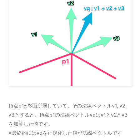
頂点p1が3面所属していて、その法線ベクトルv1, v2,
v3とすると、頂点p1の法線ベクトルvqはv1とv2とv3
を加算した値です。
※最終的にはvqを正規化した値が法線ベクトルです