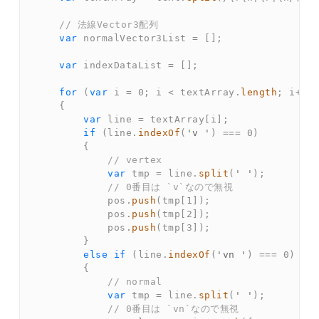
// 法線Vector3配列  
var
 normalVector3List 
=
[
]
;
var
 indexDataList 
=
[
]
;
for
(
var
 i 
=
0
;
 i 
<
 textArray
.
length
;
 i
++
)
{
var
 line 
=
 textArray
[
i
]
;
if
(
line
.
indexOf
(
'v '
)
===
0
)
{
// vertex  
var
 tmp 
=
 line
.
split
(
' '
)
;
// 0番目は `v`なので無視  
            pos
.
push
(
tmp
[
1
]
)
;
            pos
.
push
(
tmp
[
2
]
)
;
            pos
.
push
(
tmp
[
3
]
)
;
}
else
if
(
line
.
indexOf
(
'vn '
)
===
0
)
{
// normal  
var
 tmp 
=
 line
.
split
(
' '
)
;
// 0番目は `vn`なので無視  