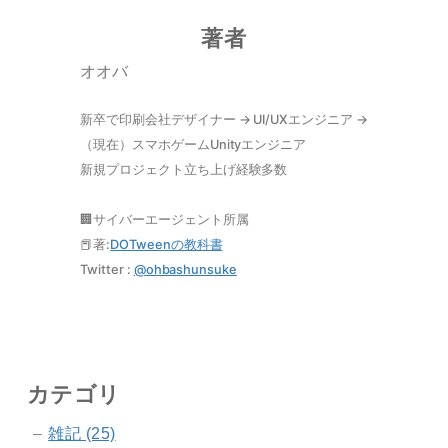
著者
オオバ
新卒で印刷会社デザイナー → UI/UXエンジニア →
（現在）スマホゲームUnityエンジニア
新規プロジェクト立ち上げ経験多数
🏢サイバーエージェント所属
📕著:
DOTweenの教科書
Twitter :
@
ohbashunsuke
カテゴリ
雑記 (25)