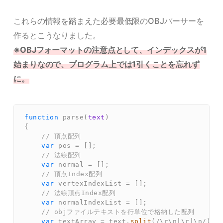
これらの情報を踏まえた必要最低限のOBJパーサーを
作るとこうなりました。
※OBJフォーマットの注意点として、インデックスが1
始まりなので、プログラム上では1引くことを忘れず
に。
function
parse
(
text
)
{
// 頂点配列  
var
 pos 
=
[
]
;
// 法線配列  
var
 normal 
=
[
]
;
// 頂点Index配列  
var
 vertexIndexList 
=
[
]
;
// 法線頂点Index配列  
var
 normalIndexList 
=
[
]
;
// objファイルテキストを行単位で格納した配列  
var
 textArray 
=
 text
.
split
(
/
\r
\n
|
\r
|
\n
/
)
;