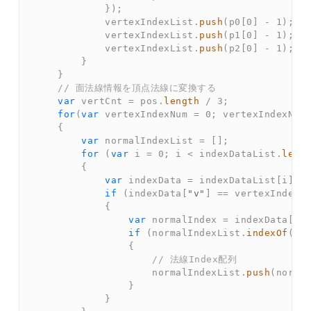
}
)
;
            vertexIndexList
.
push
(
p0
[
0
]
-
1
)
;
            vertexIndexList
.
push
(
p1
[
0
]
-
1
)
;
            vertexIndexList
.
push
(
p2
[
0
]
-
1
)
;
}
}
// 面法線情報を頂点法線に変換する  
var
 vertCnt 
=
 pos
.
length
/
3
;
for
(
var
 vertexIndexNum 
=
0
;
 vertexIndexNum
{
var
 normalIndexList 
=
[
]
;
for
(
var
 i 
=
0
;
 i 
<
 indexDataList
.
leng
{
var
 indexData 
=
 indexDataList
[
i
]
;
if
(
indexData
[
"v"
]
==
 vertexIndexN
{
var
 normalIndex 
=
 indexData
[
"n
if
(
normalIndexList
.
indexOf
(
no
{
// 法線Index配列  
                    normalIndexList
.
push
(
norma
}
}