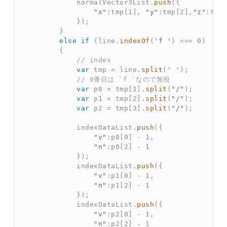
            normalVector3List
.
push
(
{
"x"
:
tmp
[
1
]
,
"y"
:
tmp
[
2
]
,
"z"
:
tmp
}
)
;
}
else
if
(
line
.
indexOf
(
'f '
)
===
0
)
{
// index  
var
 tmp 
=
 line
.
split
(
' '
)
;
// 0番目は `f `なので無視  
var
 p0 
=
 tmp
[
1
]
.
split
(
"/"
)
;
var
 p1 
=
 tmp
[
2
]
.
split
(
"/"
)
;
var
 p2 
=
 tmp
[
3
]
.
split
(
"/"
)
;
            indexDataList
.
push
(
{
"v"
:
p0
[
0
]
-
1
,
"n"
:
p0
[
2
]
-
1
}
)
;
            indexDataList
.
push
(
{
"v"
:
p1
[
0
]
-
1
,
"n"
:
p1
[
2
]
-
1
}
)
;
            indexDataList
.
push
(
{
"v"
:
p2
[
0
]
-
1
,
"n"
:
p2
[
2
]
-
1