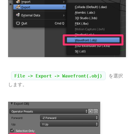
を選択
File -> Export -> Wavefront(.obj)
します。